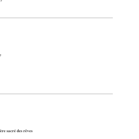
e
tère sacré des rêves