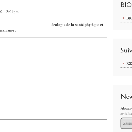
BI
010, 12:04pm
BI
veloppement de la personnalité,
écologie de la santé physique et
manisme :
Sui
RS
New
Abonne
article
Email