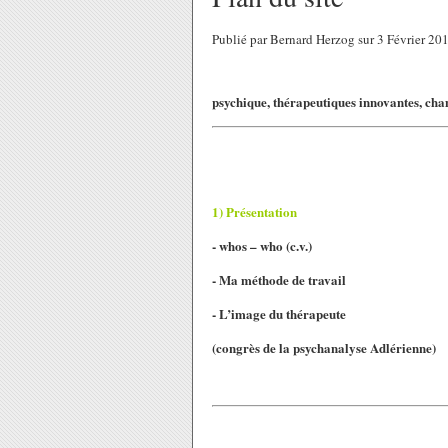
Publié par Bernard Herzog sur 3 Février 2
Thèmes : sciences de l’homme, éveil et dé
psychique, thérapeutiques innovantes,
cha
1) Présentation
- whos – who (c.v.)
- Ma méthode de travail
- L’image du thérapeute
(congrès de la psychanalyse Adlérienne)