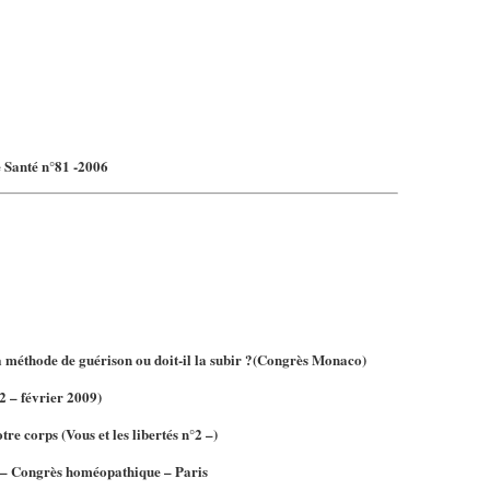
e Santé n°81 -2006
sa méthode de guérison ou doit-il la subir ?
(Congrès Monaco)
2 – février 2009)
otre corps
(Vous et les libertés n°2 –)
 –
Congrès homéopathique – Paris