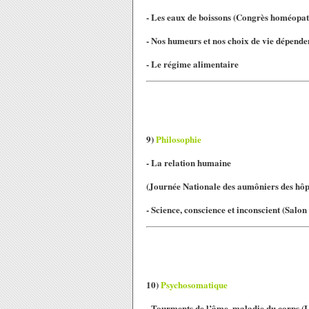
- Les eaux de boissons
(Congrès homéopath
- Nos humeurs et nos choix de vie dépende
- Le régime alimentaire
9)
Philosophie
- La relation humaine
(Journée Nationale des aumôniers des hôp
- Science, conscience et inconscient
(Salon
10)
Psychosomatique
- Tourments de l’âme, maladie du corps (