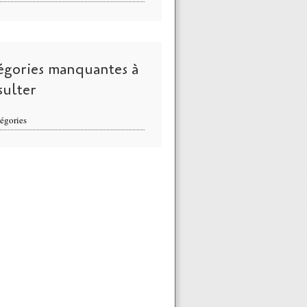
égories manquantes à
sulter
égories