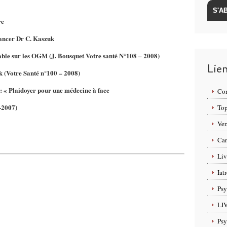
re
 cancer Dr C. Kaszuk
able sur les OGM
(J. Bousquet Votre santé
N°108 – 2008)
Lie
k
(Votre Santé n°100 – 2008)
: « Plaidoyer pour une médecine à face
Com
-2007)
Top
Ver
Can
Liv
Iat
Psy
LI
Psy