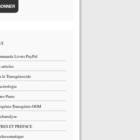
ns
mande Livres PayPal
 articles
s le Transgénocide
cérologie
res Parus
rogénie-Transgénie-OGM
chanalyse
VRES ET PREFACE
chosomatique