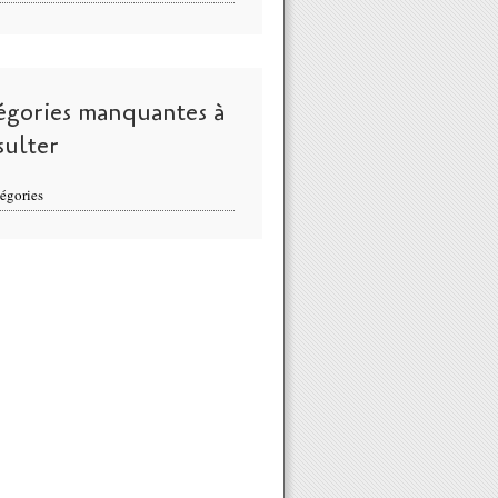
égories manquantes à
sulter
égories