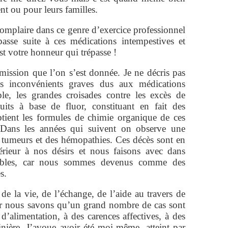
nt ou pour leurs familles.
complaire dans ce genre d’exercice professionnel
passe suite à ces médications intempestives et
est votre honneur qui trépasse !
 mission que l’on s’est donnée. Je ne décris pas
es inconvénients graves dus aux médications
ple, les grandes croisades contre les excès de
duits à base de fluor, constituant en fait des
tient les formules de chimie organique de ces
. Dans les années qui suivent on observe une
s tumeurs et des hémopathies. Ces décès sont en
rieur à nos désirs et nous faisons avec dans
lables, car nous sommes devenus comme des
s.
de la vie, de l’échange, de l’aide au travers de
 Or nous savons qu’un grand nombre de cas sont
d’alimentation, à des carences affectives, à des
nière. J’avoue avoir été moi-même, atteint par