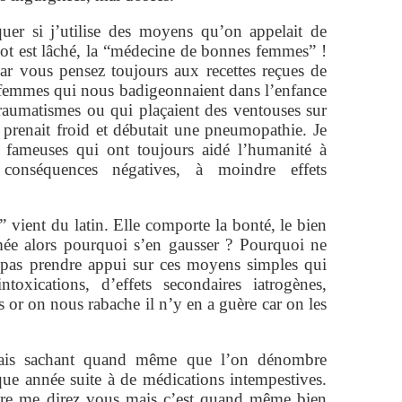
quer si j’utilise des moyens qu’on appelait de
t est lâché, la “médecine de bonnes femmes” !
car vous pensez toujours aux recettes reçues de
s femmes qui nous badigeonnaient dans l’enfance
 traumatismes ou qui plaçaient des ventouses sur
 prenait froid et débutait une pneumopathie. Je
es fameuses qui ont toujours aidé l’humanité à
conséquences négatives, à moindre effets
vient du latin. Elle comporte la bonté, le bien
e alors pourquoi s’en gausser ? Pourquoi ne
e pas prendre appui sur ces moyens simples qui
oxications, d’effets secondaires iatrogènes,
 or on nous rabache il n’y en a guère car on les
ais sachant quand même que l’on dénombre
que année suite à de médications intempestives.
aire me direz vous mais c’est quand même bien