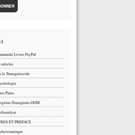
ns
mande Livres PayPal
 articles
s le Transgénocide
cérologie
res Parus
rogénie-Transgénie-OGM
chanalyse
VRES ET PREFACE
chosomatique