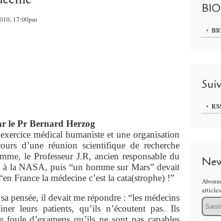
BI
 2010, 17:00pm
BI
Sui
RS
ar le Pr Bernard Herzog
exercice médical humaniste et une organisation
cours d’une réunion scientifique de recherche
amme, le Professeur J.R, ancien responsable du
New
” à la NASA, puis “un homme sur Mars” devait
“en France la médecine c’est la cata(strophe) !”
Abonne
article
sa pensée, il devait me répondre : “les médecins
Email
er leurs patients, qu’ils n’écoutent pas. Ils
 foule d’examens qu’ils ne sont pas capables