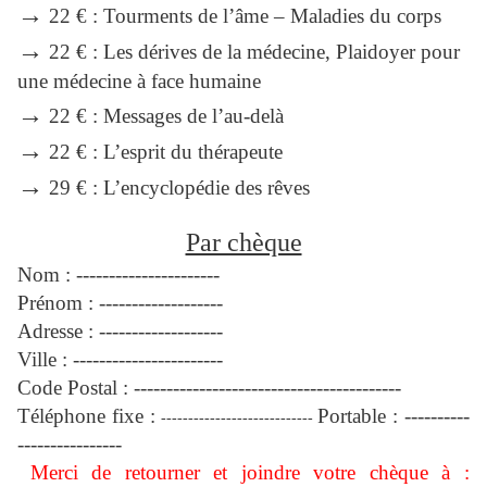
→
22 € : Tourments de l’âme – Maladies du corps
→
22 € : Les dérives de la médecine, Plaidoyer pour
une médecine à face humaine
→
22 € : Messages de l’au-delà
→
22 € : L’esprit du thérapeute
→
29 € : L’encyclopédie des rêves
Par chèque
Nom : ----------------------
Prénom : -------------------
Adresse : -------------------
Ville : -----------------------
Code Postal : -----------------------------------------
Téléphone fixe :
Portable : ----------
----------------------------
----------------
Merci de retourner et joindre votre chèque à :